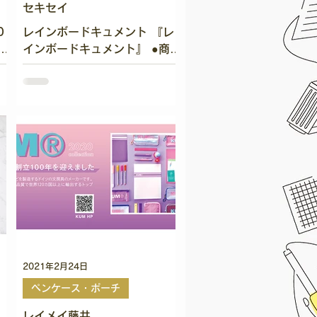
セキセイ
0
レインボードキュメント 『レ
づ
インボードキュメント』 ●商品
ン
のポイント ・レインボーカラ
ビ
ーの収納用品 ・インテリアと
ザ
しても映えるお洒落なレインボ
シ
ー色 ・見た目も美しいグラデ
キ
ーションが特徴的 ・レインボ
で
ーカラー仕切りで書類などが分
類しやすい...
2021年2月24日
ペンケース・ポーチ
レイメイ藤井