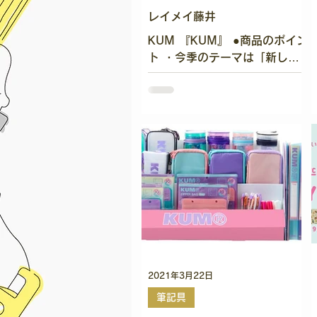
イベント情報
レイメイ藤井
KUM 『KUM』 ●商品のポイン
ト ・今季のテーマは「新しい
日常」 ・オンライン授業やテ
レワークに対応したNEWアイ
テム続々登場 ・KUMのカラフ
ルな可愛いアイテムで皆様の生
活を彩 ります KUMのマルチケ
ースを紹介します！...
2021年3月22日
筆記具