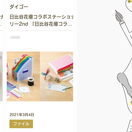
ダイゴー
ナ
日比谷花壇コラボステーショナ
テ
リー2nd 『日比谷花壇コラボ
イン
ステーショナリー2nd』 ●商品
ー
のポイント ・人気の「日比谷
ー
花壇コラボステーショナリー」
チ
シリーズの第２弾！ ・春先に
せ
ぴったりの華やかなお花柄ステ
り
ーショナリー ・瓶詰めのお花
のハーバリウムをイメージし
た...
2021年3月4日
ファイル