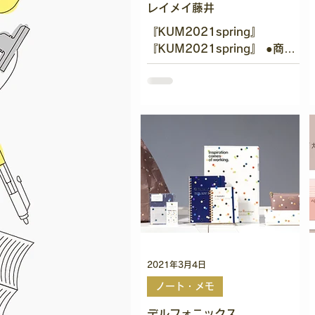
レイメイ藤井
『KUM2021spring』
『KUM2021spring』 ●商品
のポイント ・人気のクリアペ
ンケースに新色が追加 （グリ
ーン、パステルホワイト） ・
クリアペンケースにスタンドタ
イプが新登場！ 上と横にファ
スナーが付いていて便利...
2021年3月4日
ノート・メモ
デルフォニックス