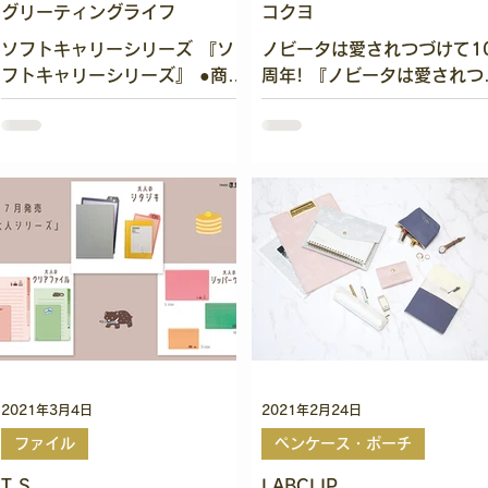
グリーティングライフ
コクヨ
ソフトキャリーシリーズ 『ソ
ノビータは愛されつづけて1
フトキャリーシリーズ』 ●商品
周年! 『ノビータは愛されつ
のポイント ・バッグを傷つけ
けて10周年!』 ●商品のポイ
にくいソフトなファイル。 ・A
ト ・今年10周年を迎えるノ
４クリアファイルが丸ごと入る
ータがリニューアル ・新デ
サイズ。 A3書類も広げて収納
インでさらに使いやすく ・
可能。 ・全９柄、表面に可愛
ボ加工のエンボス表紙採用で
いイラストが入っておりま
ズが目立ちにくい ・新価格
す。...
お求めやすくなりました...
2021年3月4日
2021年2月24日
ファイル
ペンケース・ポーチ
T.S
LABCLIP