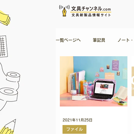
一覧ページへ
筆記具
ノート・
バッグ・ケース類
ルーズリー
のり・接着剤
はさみ・カッタ
御朱印帳
日記
おりがみ
2021年11月25日
ファイル