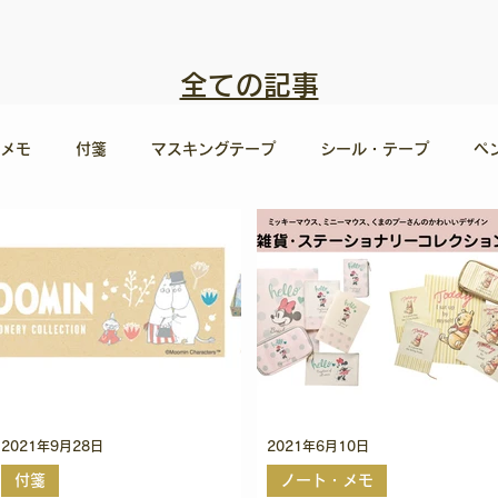
全ての記事
メモ
付箋
マスキングテープ
シール・テープ
ペ
フ・バインダー
ファイル
消しゴム・修正関連
スタン
ー
学用品
定規
読書関連
お手紙関連
金封
アルバム
カード
その他
事務用品
新商品
2021年9月28日
2021年6月10日
付箋
ノート・メモ