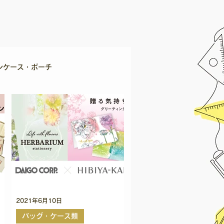
ンケース・ポーチ
プ
ステープラー
・ぽち袋
手帳周り・小物
情報チャンネル
法人
2021年6月10日
バッグ・ケース類