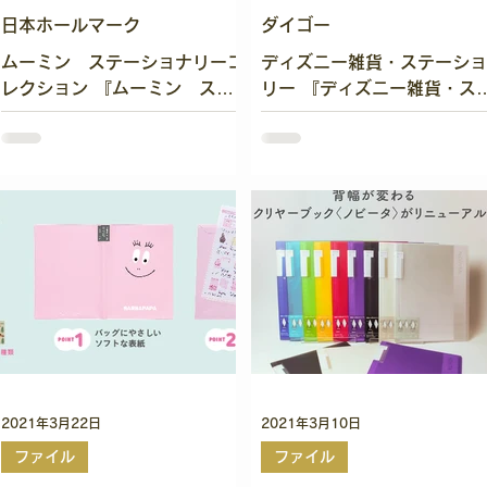
日本ホールマーク
ダイゴー
ムーミン ステーショナリーコ
ディズニー雑貨・ステーショ
レクション 『ムーミン ステ
リー 『ディズニー雑貨・ス
ーショナリーコレクション』 ●
ーショナリー』 ●商品のポ
商品のポイント ・特に大人女
ト ・ミッキー・ミニー・プ
性に人気のムーミン ・北欧・
さんの雑貨 ステーショナリ
雑貨・文学・アート好きな方に
シリーズ ・キャラクターと
支持されてい ます。 ・コアな
ェックやドットなどを あわ
ファンに人気の「ミムラ姉さ
ることで大人かわいい仕上が
ん」「スティン...
に...
2021年3月22日
2021年3月10日
ファイル
ファイル