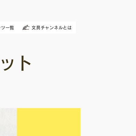
ンツ一覧
文具チャンネルとは
ット
.
Coming Soon...
M