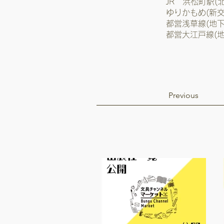
JR 浜松町駅(
ゆりかもめ(新交
都営浅草線(地下
都営大江戸線(地
Previous