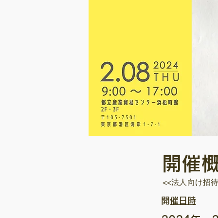
開催
<<法人向け招
​開催日時