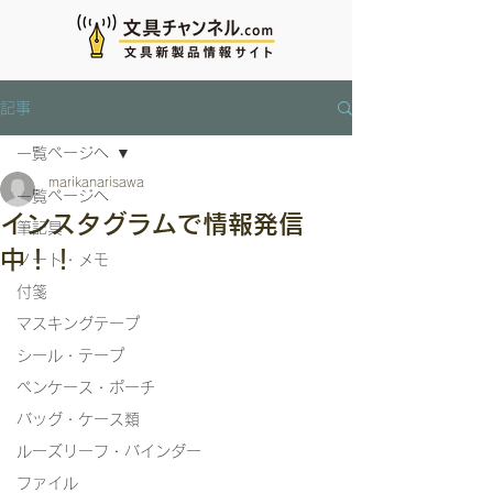
記事
一覧ページへ
marikanarisawa
一覧ページへ
インスタグラムで情報発信
筆記具
中！！
ノート・メモ
付箋
マスキングテープ
シール・テープ
ペンケース・ポーチ
バッグ・ケース類
ルーズリーフ・バインダー
ファイル