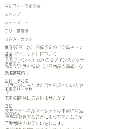
消しゴム・修正関連
スタンプ
ステープラー
のり・接着剤
はさみ・カッター
9月27日（水）開催予定の「文具チャン
学用品
ネルマーケット」について
定規
文具チャンネル.comの公式インスタグラ
読書関連
ムにて出展社情報（出品商品の情報）を
お手紙関連
発信中です。
金封・ぽち袋
「展示会に来たけど何から見ていいのや
手帳周り・小物
ら...」
御朱印帳
こんな経験はございませんか？
日記
文具チャンネルマーケットは事前に商品
おりがみ
情報を発信することによってそんなモヤ
アルバム
モヤ解決のお手伝いをします。