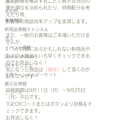
事前情報を確認することで展示会当日の
カード
優先順位を決められたり、時間配分を考
その他
えたり等、
事務用品
お客様の商談効率アップを実現します。
新商品情報チャンネル
また、一般のお客様はご来場いただけま
法人
せんが、
イベント情報
いつか店頭に並ぶかもしれない新商品や
おススメ商品をいち早くチェックできる
Grid & Module
のでお見逃しなく！
VRチャンネル
気になった商品は
「保存」
して頂くのが
文具チャンネルマーケット
おススメです！
展示会情報
投稿期間は9月11日（月）～9月25日
ニュース
（月）平日です。
下記QRコードまたはボタンより投稿をチ
ェックできます。
お見逃しなく！