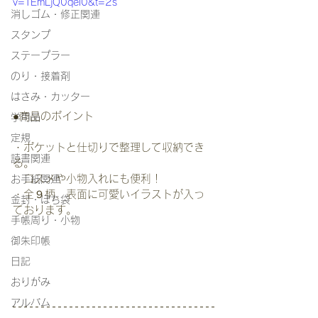
v=TEmLjQ0qel0&t=2s
消しゴム・修正関連
スタンプ
ステープラー
のり・接着剤
はさみ・カッター
●商品のポイント
学用品
定規
・ポケットと仕切りで整理して収納でき
読書関連
る。
　コスメや小物入れにも便利！
お手紙関連
・全９柄、表面に可愛いイラストが入っ
金封・ぽち袋
ております。
手帳周り・小物
御朱印帳
日記
おりがみ
アルバム