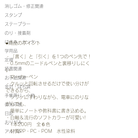
消しゴム・修正関連
スタンプ
ステープラー
のり・接着剤
はさみ・カッター
●商品のポイント
学用品
・「書く」と「引く」を1つのペン先で！
定規
・0.5mmのニードルペンと裏移りしにく
読書関連
い
　マーカーペン
お手紙関連
・クルッと回転させるだけで使い分けが
金封・ぽち袋
できるから、
手帳周り・小物
　ソファにすわりながら、電車にのりな
がらでも、
御朱印帳
　簡単にノートや教科書に書き込める。
日記
・白軸＆流行のソフトカラーが可愛い!
おりがみ
・1本200円　全６色
・材質PP・PC・POM　水性染料
アルバム