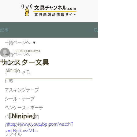
記事
一覧ページへ
marikanarisawa
一覧ページへ
サンスター文具
筆記具
Ninipie
ノート・メモ
付箋
マスキングテープ
シール・テープ
ペンケース・ポーチ
『Ninipie』
バッグ・ケース類
https://www.youtube.com/watch?
ルーズリーフ・バインダー
v=LRs6hvZMJJc
ファイル