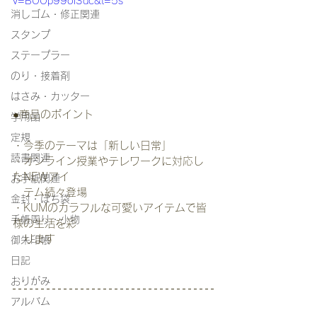
v=BOOp99ol3dc&t=5s
消しゴム・修正関連
スタンプ
ステープラー
のり・接着剤
はさみ・カッター
●商品のポイント
学用品
定規
・今季のテーマは「新しい日常」
読書関連
・オンライン授業やテレワークに対応し
たNEWアイ
お手紙関連
   テム続々登場
金封・ぽち袋
・KUMのカラフルな可愛いアイテムで皆
手帳周り・小物
様の生活を彩
   ります
御朱印帳
日記
おりがみ
アルバム