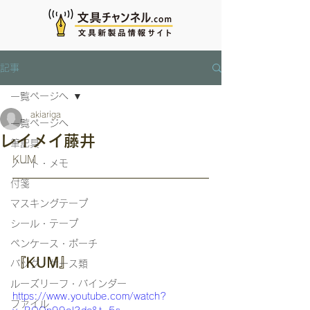
記事
一覧ページへ
akiariga
一覧ページへ
レイメイ藤井
筆記具
KUM
ノート・メモ
付箋
マスキングテープ
シール・テープ
ペンケース・ポーチ
『KUM』
バッグ・ケース類
ルーズリーフ・バインダー
https://www.youtube.com/watch?
ファイル