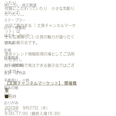
ったり
消しゴム・修正関連
材質にこだわっていたり　小さな気配り
スタンプ
だったり…
ステープラー
今回ご案内する「 文具チャンネルマーケ
のり・接着剤
ット」は
はさみ・カッター
そんな素晴らしい文具の魅力が盛りだく
さんの展示会です。
学用品
定規
是非トレンド情報取得の場としてご活用
読書関連
ください。　
注）その場で発注できる展示会ではござ
お手紙関連
いません。
金封・ぽち袋
手帳周り・小物
【文具チャンネルマーケット】 開催概
御朱印帳
要
日記
■日時
おりがみ
2023年　9月27日（水）
アルバム
9:00-17:00（最終入場16:30）