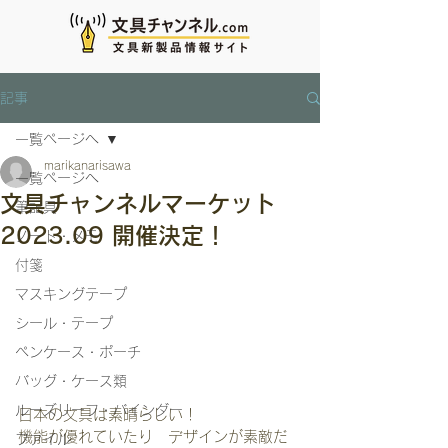
記事
一覧ページへ
marikanarisawa
一覧ページへ
文具チャンネルマーケット
筆記具
2023.09 開催決定！
ノート・メモ
付箋
マスキングテープ
シール・テープ
ペンケース・ポーチ
バッグ・ケース類
ルーズリーフ・バインダー
日本の文具は素晴らしい！
機能が優れていたり　デザインが素敵だ
ファイル