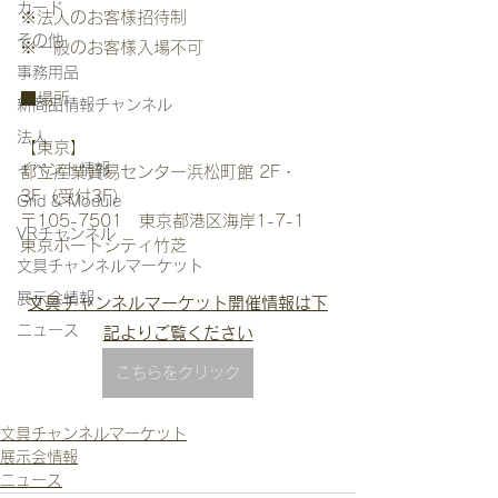
カード
※法人のお客様招待制
その他
※一般のお客様入場不可
事務用品
■場所
新商品情報チャンネル
法人
【東京】
イベント情報
都立産業貿易センター浜松町館 2F・
3F（受付3F）
Grid & Module
〒105-7501　東京都港区海岸1-7-1　
VRチャンネル
東京ポートシティ竹芝
文具チャンネルマーケット
展示会情報
文具チャンネルマーケット開催情報は下
ニュース
記よりご覧ください
こちらをクリック
文具チャンネルマーケット
展示会情報
ニュース