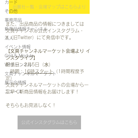
カード
出展社一覧・会場マップはこちらより
その他
事務用品
また、出品商品の情報につきましては
新商品情報チャンネル
文具チャンネル公式インスタグラム・
X（旧Twitter）にて発信中です。
法人
イベント情報
【文具チャンネルマーケット会場より イ
Grid & Module
ンスタライブ】
配信日：2月5日（
水
）
VRチャンネル
　時間：
16時スタート
（1時間程度予
文具チャンネルマーケット
定）
展示会情報
文具チャンネルマーケットの会場から一
ニュース
足早く新商品情報をお届けします！
そちらもお見逃しなく！
公式インスタグラムはこちら