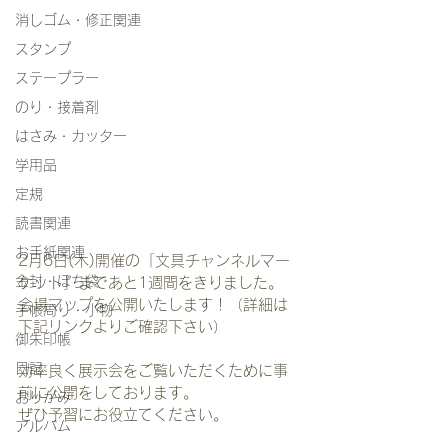
消しゴム・修正関連
スタンプ
ステープラー
のり・接着剤
はさみ・カッター
学用品
定規
読書関連
お手紙関連
2月6日(木)開催の「文具チャンネルマー
金封・ぽち袋
ケット」まであと1週間をきりました。
会場マップを公開いたします！（詳細は
手帳周り・小物
下記リンクよりご確認下さい）
御朱印帳
日記
効率良く展示会をご覧いただくために事
前に公開をしております。
おりがみ
ぜひ予習にお役立てください。
アルバム