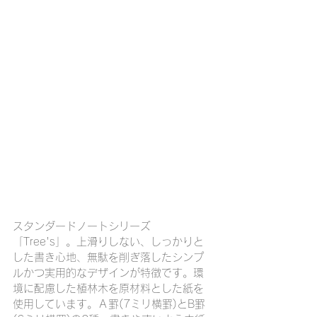
スタンダードノートシリーズ
「Tree's」。上滑りしない、しっかりと
した書き心地、無駄を削ぎ落したシンプ
ルかつ実用的なデザインが特徴です。環
境に配慮した植林木を原材料とした紙を
使用しています。Ａ罫(7ミリ横罫)とB罫