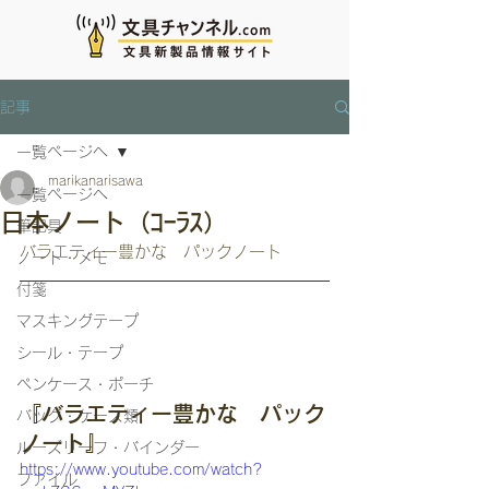
記事
一覧ページへ
marikanarisawa
一覧ページへ
日本ノート（ｺｰﾗｽ）
筆記具
バラエティー豊かな　パックノート
ノート・メモ
付箋
マスキングテープ
シール・テープ
ペンケース・ポーチ
『バラエティー豊かな　パック
バッグ・ケース類
ノート』
ルーズリーフ・バインダー
https://www.youtube.com/watch?
ファイル