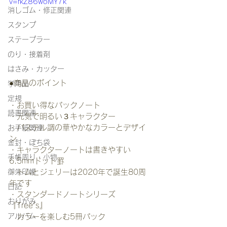
v=rkZ86woMY7k
消しゴム・修正関連
スタンプ
ステープラー
のり・接着剤
はさみ・カッター
●商品のポイント
学用品
定規
・お買い得なパックノート
読書関連
・元気で明るい３キャラクター
・パステル調の華やかなカラーとデザイ
お手紙関連
ン
金封・ぽち袋
・キャラクターノートは書きやすい
手帳周り・小物
6.5mmドット罫
御朱印帳
・トムとジェリーは2020年で誕生80周
年です
日記
・スタンダードノートシリーズ
おりがみ
『Tree's』　
アルバム
　カラーを楽しむ5冊パック