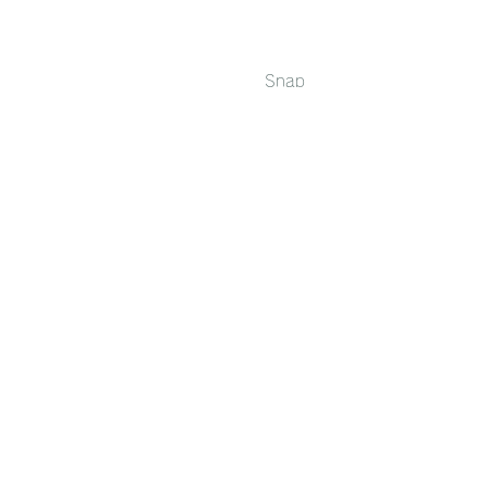
Snap 
Review Stationery 一覧ページに戻る
ノート・メモ
すべて表示
最新記事