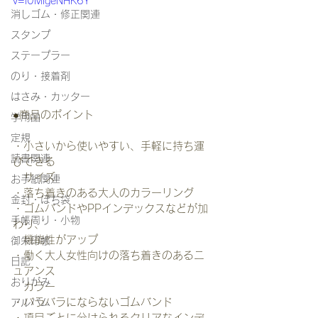
v=i0MlgeNHK6Y
消しゴム・修正関連
スタンプ
ステープラー
のり・接着剤
はさみ・カッター
●商品のポイント
学用品
定規
・小さいから使いやすい、手軽に持ち運
読書関連
びできる
   サイズ
お手紙関連
・落ち着きのある大人のカラーリング
金封・ぽち袋
・ゴムバンドやPPインデックスなどが加
手帳周り・小物
わり、
   機能性がアップ
御朱印帳
・働く大人女性向けの落ち着きのあるニ
日記
ュアンス
おりがみ
   カラー
・バラバラにならないゴムバンド
アルバム
・項目ごとに分けられるクリアなインデ