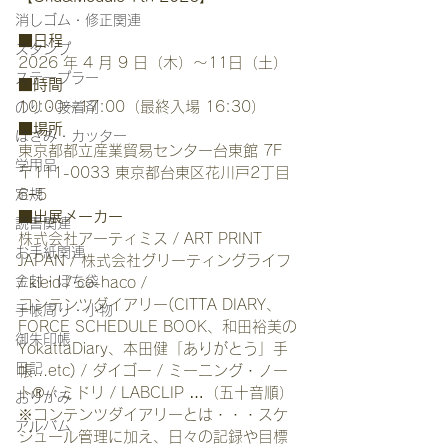
消しゴム・修正関連
■日程
スタンプ
2026 年 4 月 9 日（木）～11日（土） 
ステープラー
■時間
10:00～17:00（最終入場 16:30）
のり・接着剤
■場所
はさみ・カッター
東京都都立産業貿易センター台東館 7F 
学用品
〒111-0033 東京都台東区花川戸2丁目
6−5
定規
■出展メーカー
読書関連
株式会社アーティミス / ART PRINT 
お手紙関連
JAPAN / 株式会社グリーティングライフ 
金封・ぽち袋
/ kleid / co-haco / 
コンテンツダイアリー(CITTA DIARY、
手帳周り・小物
FORCE SCHEDULE BOOK、和田裕美の
御朱印帳
YokattaDiary、本田健「ありがとう」手
日記
帳...etc) / ダイゴー / ミーニング・ノー
ト® / ミドリ / LABCLIP …（五十音順）
おりがみ
※コンテンツダイアリーとは・・・スケ
アルバム
ジュール管理に加え、日々の記録や目標