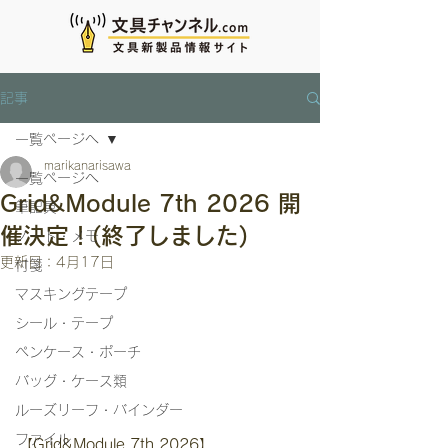
記事
一覧ページへ
marikanarisawa
一覧ページへ
Grid&Module 7th 2026 開
筆記具
催決定！(終了しました)
ノート・メモ
更新日：
4月17日
付箋
マスキングテープ
シール・テープ
ペンケース・ポーチ
バッグ・ケース類
ルーズリーフ・バインダー
ファイル
【Grid&Module 7th 2026】