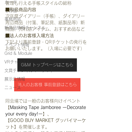
カード
管理も行える手帳スタイルの総称
■取扱商品内容
その他
次年度ダイアリー（手帳）、ダイアリー
事務用品
周辺商品（付箋、筆記具、紙製品等）新
新商品情報チャンネル
商品、売れ筋アイテム、おすすめ品など
■法人のお客様入場方法
法人
下記より事前登録・QRチケットの発行を
イベント情報
お願いいたします。（入場に必要です）
Grid & Module
VRチャンネル
G&M トップページはこちら
文具チャンネルマーケット
展示会情報
法人のお客様 事前登録はこちら
ニュース
同会場では一般のお客様向けイベント
【
Masking Tape Jamboree ーDecorate 
your every day!ー
】、
【GOOD BUY MARKET グッバイマーケ
ット】
を開催します。