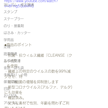
https://www.youtube.com/watch?
消しゴム・修正関連
v=8Fmg5Qu9vRQ
スタンプ
ステープラー
のり・接着剤
はさみ・カッター
学用品
●商品のポイント
定規
読書関連
・抗菌・抗ウィルス繊維「CLEANSE（ク
レンゼ）」 
お手紙関連
  を使用
金封・ぽち袋
・繊維上の特定のウイルスの数を99%減
手帳周り・小物
少させ、特 
御朱印帳
   定の細菌の増殖を抑制致します
・新型コロナウイルス(アルファ、デルタ)
日記
にも効果を 
おりがみ
   確認済み。
アルバム
・丈夫な素材で性別、年齢を問わずご利