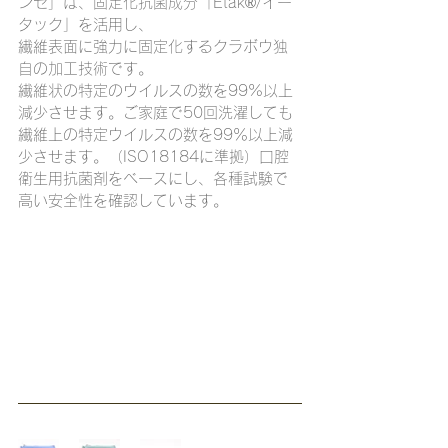
ンゼ」は、固定化抗菌成分「Etak®/イー
タック」を活用し、
繊維表面に強力に固定化するクラボウ独
自の加工技術です。
繊維状の特定のウイルスの数を99%以上
減少させます。ご家庭で50回洗濯しても
繊維上の特定ウイルスの数を99％以上減
少させます。（ISO18184に準拠）口腔
衛生用抗菌剤をベースにし、各種試験で
高い安全性を確認しています。