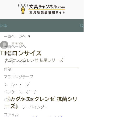
記事
一覧ページへ
akiariga
一覧ページへ
TTCコンサイス
筆記具
カダケス×クレンゼ 抗菌シリーズ
ノート・メモ
付箋
マスキングテープ
シール・テープ
ペンケース・ポーチ
『カダケス×クレンゼ 抗菌シリ
バッグ・ケース類
ーズ』
ルーズリーフ・バインダー
ファイル