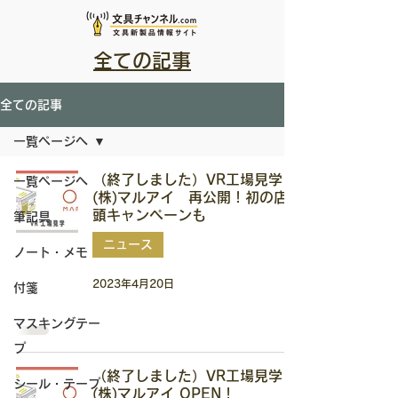
全ての記事
全ての記事
一覧ページへ
（終了しました）VR工場見学
一覧ページへ
(株)マルアイ 再公開！初の店
頭キャンペーンも
筆記具
ニュース
ノート・メモ
2023年4月20日
付箋
マスキングテー
プ
（終了しました）VR工場見学
シール・テープ
(株)マルアイ OPEN！