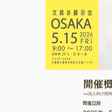
開催
<<法人向け招
​開催日時