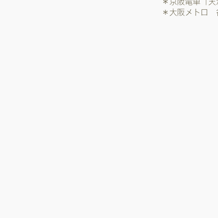
＊京阪電車「天
＊大阪メトロ 