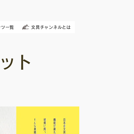
ンツ一覧
文具チャンネルとは
ット
.
Coming Soon...
M